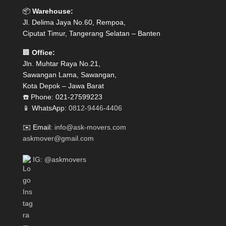
📦
Warehouse:
Jl. Delima Jaya No.60, Rempoa,
Ciputat Timur, Tangerang Selatan – Banten
🏢
Office:
Jln. Muhtar Raya No.21,
Sawangan Lama, Sawangan,
Kota Depok – Jawa Barat
☎️ Phone: 021-27599223
📱 WhatsApp:
0812-9446-4406
✉️ Email:
info@ask-movers.com
askmover@gmail.com
IG: @askmovers