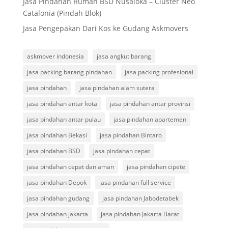
Jasa Pindahan Rumah BSD Nusaloka – Cluster Neo
Catalonia (Pindah Blok)
Jasa Pengepakan Dari Kos ke Gudang Askmovers
askmover indonesia
jasa angkut barang
jasa packing barang pindahan
jasa packing profesional
jasa pindahan
jasa pindahan alam sutera
jasa pindahan antar kota
jasa pindahan antar provinsi
jasa pindahan antar pulau
jasa pindahan apartemen
jasa pindahan Bekasi
jasa pindahan Bintaro
jasa pindahan BSD
jasa pindahan cepat
jasa pindahan cepat dan aman
jasa pindahan cipete
jasa pindahan Depok
jasa pindahan full service
jasa pindahan gudang
jasa pindahan Jabodetabek
jasa pindahan jakarta
jasa pindahan Jakarta Barat