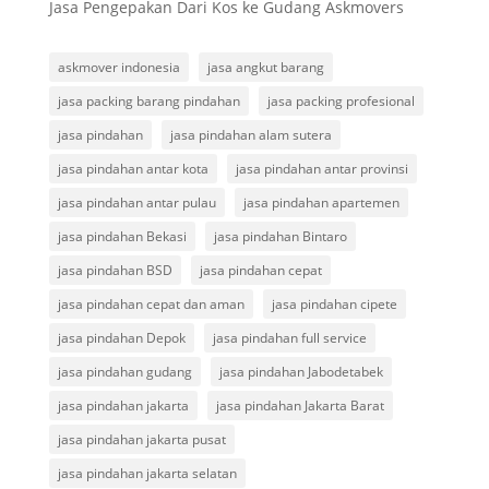
Jasa Pengepakan Dari Kos ke Gudang Askmovers
askmover indonesia
jasa angkut barang
jasa packing barang pindahan
jasa packing profesional
jasa pindahan
jasa pindahan alam sutera
jasa pindahan antar kota
jasa pindahan antar provinsi
jasa pindahan antar pulau
jasa pindahan apartemen
jasa pindahan Bekasi
jasa pindahan Bintaro
jasa pindahan BSD
jasa pindahan cepat
jasa pindahan cepat dan aman
jasa pindahan cipete
jasa pindahan Depok
jasa pindahan full service
jasa pindahan gudang
jasa pindahan Jabodetabek
jasa pindahan jakarta
jasa pindahan Jakarta Barat
jasa pindahan jakarta pusat
jasa pindahan jakarta selatan