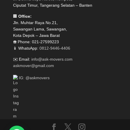
Ciputat Timur, Tangerang Selatan – Banten
🏢
Office:
Jln. Muhtar Raya No.21,
Sawangan Lama, Sawangan,
Kota Depok – Jawa Barat
☎️ Phone: 021-27599223
📱 WhatsApp:
0812-9446-4406
✉️ Email:
info@ask-movers.com
askmover@gmail.com
IG: @askmovers