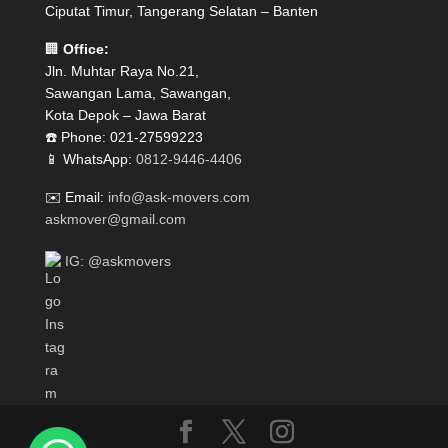
Ciputat Timur, Tangerang Selatan – Banten
🏢
Office:
Jln. Muhtar Raya No.21,
Sawangan Lama, Sawangan,
Kota Depok – Jawa Barat
☎️ Phone: 021-27599223
📱 WhatsApp:
0812-9446-4406
✉️ Email:
info@ask-movers.com
askmover@gmail.com
IG: @askmovers