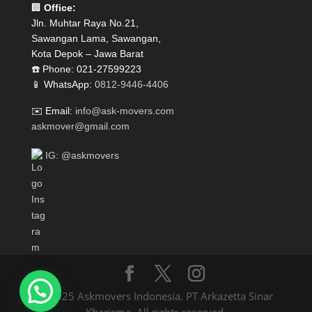
🏢
Office:
Jln. Muhtar Raya No.21,
Sawangan Lama, Sawangan,
Kota Depok – Jawa Barat
☎️ Phone: 021-27599223
📱 WhatsApp:
0812-9446-4406
✉️ Email:
info@ask-movers.com
askmover@gmail.com
IG: @askmovers
© 2025 Askmovers Indonesia. PT Arkazetta Sinar