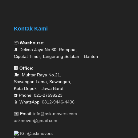
Kontak Kami
📦
Warehouse:
Jl. Delima Jaya No.60, Rempoa,
Ciputat Timur, Tangerang Selatan – Banten
🏢
Office:
Jln. Muhtar Raya No.21,
Sawangan Lama, Sawangan,
Kota Depok – Jawa Barat
☎️ Phone: 021-27599223
📱 WhatsApp:
0812-9446-4406
✉️ Email:
info@ask-movers.com
askmover@gmail.com
IG: @askmovers