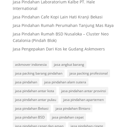
Jasa Pindahan Laboratorium Kalbe PT. Hale
International
Jasa Pindahan Cafe Kopi Lain Hati Kranji Bekasi
Jasa Pindahan Rumah Perumahan Tanjung Mas Raya
Jasa Pindahan Rumah BSD Nusaloka – Cluster Neo
Catalonia (Pindah Blok)
Jasa Pengepakan Dari Kos ke Gudang Askmovers
askmover indonesia
jasa angkut barang
jasa packing barang pindahan
jasa packing profesional
jasa pindahan
jasa pindahan alam sutera
jasa pindahan antar kota
jasa pindahan antar provinsi
jasa pindahan antar pulau
jasa pindahan apartemen
jasa pindahan Bekasi
jasa pindahan Bintaro
jasa pindahan BSD
jasa pindahan cepat
jasa pindahan cepat dan aman
jasa pindahan cipete