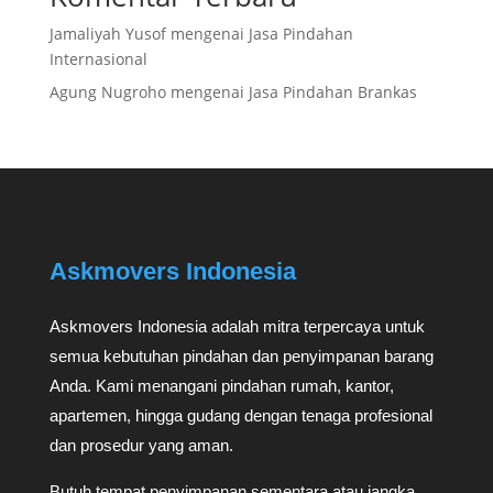
Jamaliyah Yusof
mengenai
Jasa Pindahan
Internasional
Agung Nugroho
mengenai
Jasa Pindahan Brankas
Askmovers Indonesia
Askmovers Indonesia adalah mitra terpercaya untuk
semua kebutuhan pindahan dan penyimpanan barang
Anda. Kami menangani pindahan rumah, kantor,
apartemen, hingga gudang dengan tenaga profesional
dan prosedur yang aman.
Butuh tempat penyimpanan sementara atau jangka