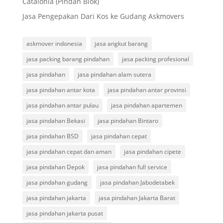
Catalonia (Pindah Blok)
Jasa Pengepakan Dari Kos ke Gudang Askmovers
askmover indonesia
jasa angkut barang
jasa packing barang pindahan
jasa packing profesional
jasa pindahan
jasa pindahan alam sutera
jasa pindahan antar kota
jasa pindahan antar provinsi
jasa pindahan antar pulau
jasa pindahan apartemen
jasa pindahan Bekasi
jasa pindahan Bintaro
jasa pindahan BSD
jasa pindahan cepat
jasa pindahan cepat dan aman
jasa pindahan cipete
jasa pindahan Depok
jasa pindahan full service
jasa pindahan gudang
jasa pindahan Jabodetabek
jasa pindahan jakarta
jasa pindahan Jakarta Barat
jasa pindahan jakarta pusat