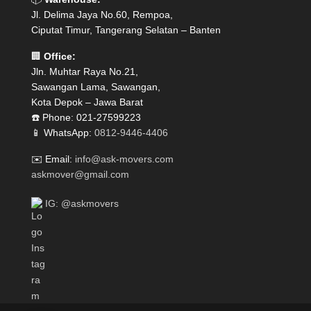
Jl. Delima Jaya No.60, Rempoa,
Ciputat Timur, Tangerang Selatan – Banten
🏢
Office:
Jln. Muhtar Raya No.21,
Sawangan Lama, Sawangan,
Kota Depok – Jawa Barat
☎️ Phone: 021-27599223
📱 WhatsApp:
0812-9446-4406
✉️ Email:
info@ask-movers.com
askmover@gmail.com
IG: @askmovers