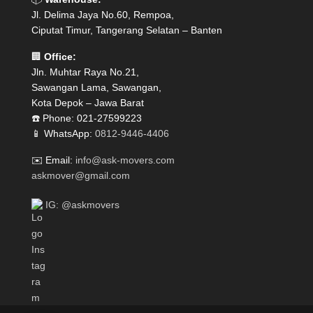
Jl. Delima Jaya No.60, Rempoa,
Ciputat Timur, Tangerang Selatan – Banten
🏢
Office:
Jln. Muhtar Raya No.21,
Sawangan Lama, Sawangan,
Kota Depok – Jawa Barat
☎️ Phone: 021-27599223
📱 WhatsApp:
0812-9446-4406
✉️ Email:
info@ask-movers.com
askmover@gmail.com
IG: @askmovers