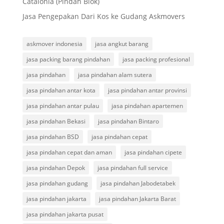
Catalonia (Pindah Blok)
Jasa Pengepakan Dari Kos ke Gudang Askmovers
askmover indonesia
jasa angkut barang
jasa packing barang pindahan
jasa packing profesional
jasa pindahan
jasa pindahan alam sutera
jasa pindahan antar kota
jasa pindahan antar provinsi
jasa pindahan antar pulau
jasa pindahan apartemen
jasa pindahan Bekasi
jasa pindahan Bintaro
jasa pindahan BSD
jasa pindahan cepat
jasa pindahan cepat dan aman
jasa pindahan cipete
jasa pindahan Depok
jasa pindahan full service
jasa pindahan gudang
jasa pindahan Jabodetabek
jasa pindahan jakarta
jasa pindahan Jakarta Barat
jasa pindahan jakarta pusat