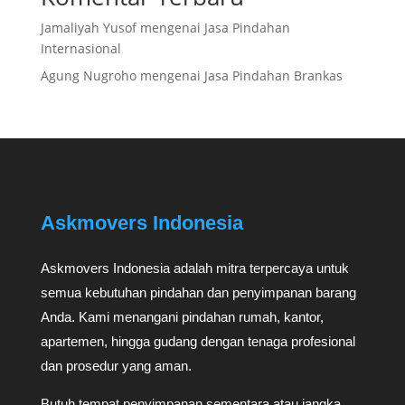
Jamaliyah Yusof
mengenai
Jasa Pindahan
Internasional
Agung Nugroho
mengenai
Jasa Pindahan Brankas
Askmovers Indonesia
Askmovers Indonesia adalah mitra terpercaya untuk
semua kebutuhan pindahan dan penyimpanan barang
Anda. Kami menangani pindahan rumah, kantor,
apartemen, hingga gudang dengan tenaga profesional
dan prosedur yang aman.
Butuh tempat penyimpanan sementara atau jangka