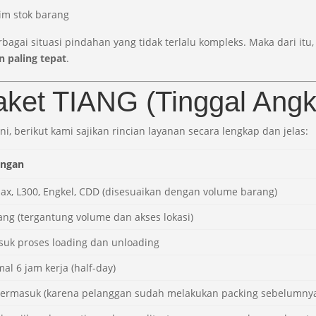
im stok barang
berbagai situasi pindahan yang tidak terlalu kompleks. Maka dari i
n paling tepat
.
aket TIANG (Tinggal Angk
 berikut kami sajikan rincian layanan secara lengkap dan jelas:
angan
x, L300, Engkel, CDD (disesuaikan dengan volume barang)
ang (tergantung volume dan akses lokasi)
uk proses loading dan unloading
al 6 jam kerja (half-day)
termasuk (karena pelanggan sudah melakukan packing sebelumny