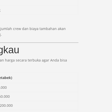
g
an jumlah crew dan biaya tambahan akan
g.
gkau
an harga secara terbuka agar Anda bisa
etabek)
.000
50.000
.200.000