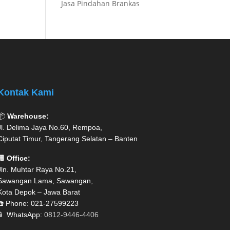
Jasa Pindahan Brankas
Kontak Kami
📦
Warehouse:
Jl. Delima Jaya No.60, Rempoa,
Ciputat Timur, Tangerang Selatan – Banten
🏢
Office:
Jln. Muhtar Raya No.21,
Sawangan Lama, Sawangan,
Kota Depok – Jawa Barat
☎️ Phone: 021-27599223
📱 WhatsApp:
0812-9446-4406