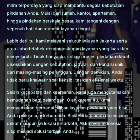
mitra terpercaya yang siap membantu segala kebutuhan
pindahan Anda. Mulai dari rumah, kantor, apartemen,
hingga pindahan berskala besar, kami tangani dengan
sepenuh hati dan standar layanan tinggi.
Lebih dari itu, kami melayani seluruh wilayah Jakarta serta
area Jabodetabek dengan cakupan layanan yang luas dan
menyeluruh. Tidak hanya itu, setiap proses pindahan dapat
disesuaikan dengan kebutuhan, jadwal, dan kondisi unik
dari masing-masing pelanggan. Dengan demikian, Anda
tidak perlu khawatir soal fleksibilitas dan efisiensi waktu.
Selain kecepatan dan keamanan, kami juga mengutamakan
kemudahan bagi pelanggan. Oleh karena itu, kami
menyediakan berbagai pilihan layanan pindahan yang bisa
Anda pilih sesuai kebutuhan. Baik Anda pindah dalam jarak
dekat maupun ke lokasi antarkota, Askmover Indonesia
siap menjadi solusi terbaik Anda.