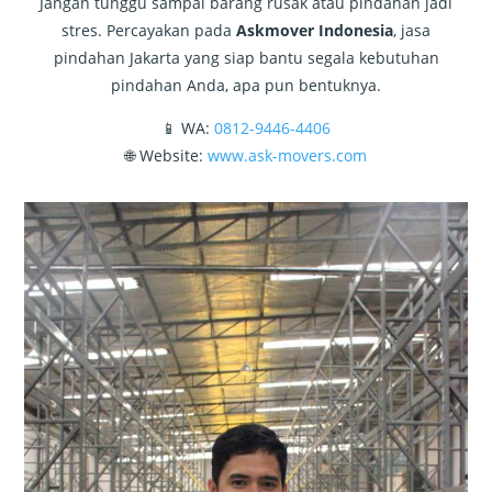
Jangan tunggu sampai barang rusak atau pindahan jadi
stres. Percayakan pada
Askmover Indonesia
, jasa
pindahan Jakarta yang siap bantu segala kebutuhan
pindahan Anda, apa pun bentuknya.
📱 WA:
0812-9446-4406
🌐 Website:
www.ask-movers.com