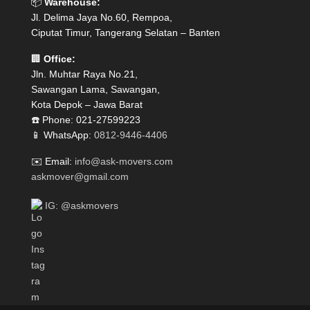
📦
Warehouse:
Jl. Delima Jaya No.60, Rempoa,
Ciputat Timur, Tangerang Selatan – Banten
🏢
Office:
Jln. Muhtar Raya No.21,
Sawangan Lama, Sawangan,
Kota Depok – Jawa Barat
☎️ Phone: 021-27599223
📱 WhatsApp:
0812-9446-4406
✉️ Email:
info@ask-movers.com
askmover@gmail.com
IG: @askmovers