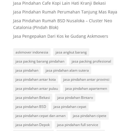
Jasa Pindahan Cafe Kopi Lain Hati Kranji Bekasi
Jasa Pindahan Rumah Perumahan Tanjung Mas Raya
Jasa Pindahan Rumah BSD Nusaloka – Cluster Neo
Catalonia (Pindah Blok)
Jasa Pengepakan Dari Kos ke Gudang Askmovers
askmover indonesia
jasa angkut barang
jasa packing barang pindahan
jasa packing profesional
jasa pindahan
jasa pindahan alam sutera
jasa pindahan antar kota
jasa pindahan antar provinsi
jasa pindahan antar pulau
jasa pindahan apartemen
jasa pindahan Bekasi
jasa pindahan Bintaro
jasa pindahan BSD
jasa pindahan cepat
jasa pindahan cepat dan aman
jasa pindahan cipete
jasa pindahan Depok
jasa pindahan full service