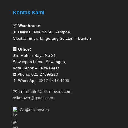
Kontak Kami
📦
Warehouse:
Jl. Delima Jaya No.60, Rempoa,
Ciputat Timur, Tangerang Selatan – Banten
🏢
Office:
Jln. Muhtar Raya No.21,
Sawangan Lama, Sawangan,
Kota Depok – Jawa Barat
☎️ Phone: 021-27599223
📱 WhatsApp:
0812-9446-4406
✉️ Email:
info@ask-movers.com
askmover@gmail.com
IG: @askmovers