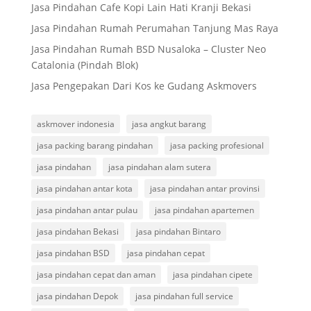
Jasa Pindahan Cafe Kopi Lain Hati Kranji Bekasi
Jasa Pindahan Rumah Perumahan Tanjung Mas Raya
Jasa Pindahan Rumah BSD Nusaloka – Cluster Neo
Catalonia (Pindah Blok)
Jasa Pengepakan Dari Kos ke Gudang Askmovers
askmover indonesia
jasa angkut barang
jasa packing barang pindahan
jasa packing profesional
jasa pindahan
jasa pindahan alam sutera
jasa pindahan antar kota
jasa pindahan antar provinsi
jasa pindahan antar pulau
jasa pindahan apartemen
jasa pindahan Bekasi
jasa pindahan Bintaro
jasa pindahan BSD
jasa pindahan cepat
jasa pindahan cepat dan aman
jasa pindahan cipete
jasa pindahan Depok
jasa pindahan full service