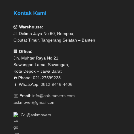
Kontak Kami
📦
Warehouse:
Jl. Delima Jaya No.60, Rempoa,
Ciputat Timur, Tangerang Selatan – Banten
🏢
Office:
Jln. Muhtar Raya No.21,
Sawangan Lama, Sawangan,
Kota Depok – Jawa Barat
☎️ Phone: 021-27599223
📱 WhatsApp:
0812-9446-4406
✉️ Email:
info@ask-movers.com
askmover@gmail.com
IG: @askmovers