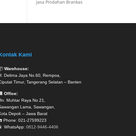
Jasa Pindahan Brankas
Kontak Kami
📦
Warehouse:
Jl. Delima Jaya No.60, Rempoa,
Ciputat Timur, Tangerang Selatan – Banten
🏢
Office:
Jln. Muhtar Raya No.21,
Sawangan Lama, Sawangan,
Kota Depok – Jawa Barat
☎️ Phone: 021-27599223
📱 WhatsApp:
0812-9446-4406