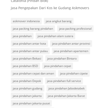
Catalonia (Pindah Blok)
Jasa Pengepakan Dari Kos ke Gudang Askmovers
askmover indonesia
jasa angkut barang
jasa packing barang pindahan
jasa packing profesional
jasa pindahan
jasa pindahan alam sutera
jasa pindahan antar kota
jasa pindahan antar provinsi
jasa pindahan antar pulau
jasa pindahan apartemen
jasa pindahan Bekasi
jasa pindahan Bintaro
jasa pindahan BSD
jasa pindahan cepat
jasa pindahan cepat dan aman
jasa pindahan cipete
jasa pindahan Depok
jasa pindahan full service
jasa pindahan gudang
jasa pindahan Jabodetabek
jasa pindahan jakarta
jasa pindahan Jakarta Barat
jasa pindahan jakarta pusat