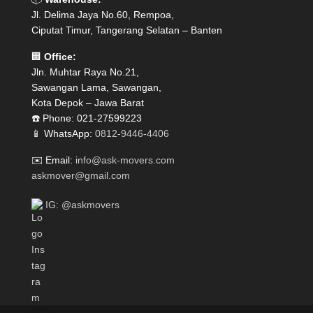
Jl. Delima Jaya No.60, Rempoa,
Ciputat Timur, Tangerang Selatan – Banten
🏢
Office:
Jln. Muhtar Raya No.21,
Sawangan Lama, Sawangan,
Kota Depok – Jawa Barat
☎️ Phone: 021-27599223
📱 WhatsApp:
0812-9446-4406
✉️ Email:
info@ask-movers.com
askmover@gmail.com
IG: @askmovers