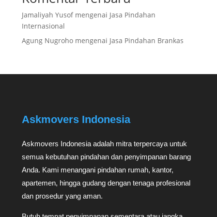
Jamaliyah Yusof
mengenai
Jasa Pindahan
Internasional
Agung Nugroho
mengenai
Jasa Pindahan Brankas
Askmovers Indonesia
Askmovers Indonesia adalah mitra terpercaya untuk
semua kebutuhan pindahan dan penyimpanan barang
Anda. Kami menangani pindahan rumah, kantor,
apartemen, hingga gudang dengan tenaga profesional
dan prosedur yang aman.
Butuh tempat penyimpanan sementara atau jangka