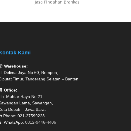
Jasa Pindahan Brankas
Kontak Kami
📦
Warehouse:
Jl. Delima Jaya No.60, Rempoa,
Ciputat Timur, Tangerang Selatan – Banten
🏢
Office:
Jln. Muhtar Raya No.21,
Sawangan Lama, Sawangan,
Kota Depok – Jawa Barat
☎️ Phone: 021-27599223
📱 WhatsApp:
0812-9446-4406