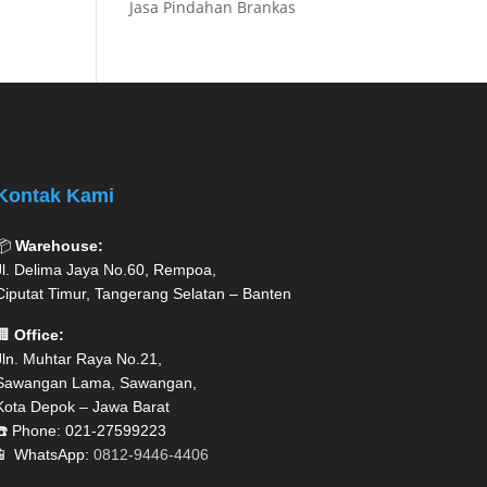
Jasa Pindahan Brankas
Kontak Kami
📦
Warehouse:
Jl. Delima Jaya No.60, Rempoa,
Ciputat Timur, Tangerang Selatan – Banten
🏢
Office:
Jln. Muhtar Raya No.21,
Sawangan Lama, Sawangan,
Kota Depok – Jawa Barat
☎️ Phone: 021-27599223
📱 WhatsApp:
0812-9446-4406