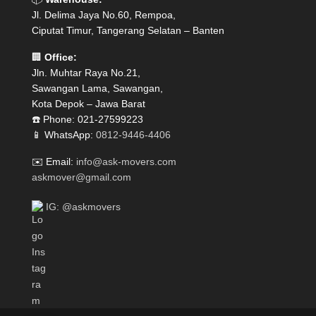
Jl. Delima Jaya No.60, Rempoa,
Ciputat Timur, Tangerang Selatan – Banten
🏢
Office:
Jln. Muhtar Raya No.21,
Sawangan Lama, Sawangan,
Kota Depok – Jawa Barat
☎️ Phone: 021-27599223
📱 WhatsApp:
0812-9446-4406
✉️ Email:
info@ask-movers.com
askmover@gmail.com
IG: @askmovers