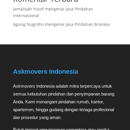
Jamaliyah Yusof
mengenai
Jasa Pindahan
Internasional
Agung Nugroho
mengenai
Jasa Pindahan Brankas
Askmovers Indonesia
Askmovers Indonesia adalah mitra terpercaya untuk
semua kebutuhan pindahan dan penyimpanan barang
Anda. Kami menangani pindahan rumah, kantor,
apartemen, hingga gudang dengan tenaga profesional
dan prosedur yang aman.
Butuh tempat penyimpanan sementara atau jangka