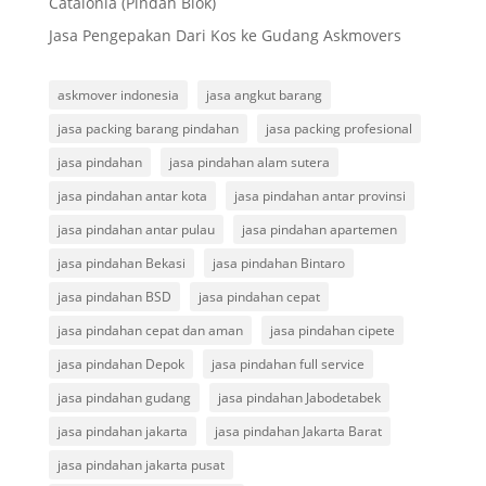
Catalonia (Pindah Blok)
Jasa Pengepakan Dari Kos ke Gudang Askmovers
askmover indonesia
jasa angkut barang
jasa packing barang pindahan
jasa packing profesional
jasa pindahan
jasa pindahan alam sutera
jasa pindahan antar kota
jasa pindahan antar provinsi
jasa pindahan antar pulau
jasa pindahan apartemen
jasa pindahan Bekasi
jasa pindahan Bintaro
jasa pindahan BSD
jasa pindahan cepat
jasa pindahan cepat dan aman
jasa pindahan cipete
jasa pindahan Depok
jasa pindahan full service
jasa pindahan gudang
jasa pindahan Jabodetabek
jasa pindahan jakarta
jasa pindahan Jakarta Barat
jasa pindahan jakarta pusat