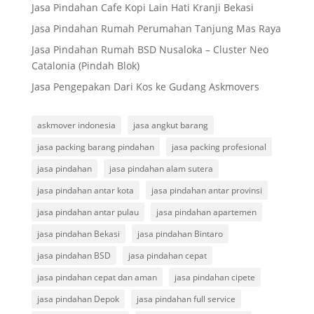
Jasa Pindahan Cafe Kopi Lain Hati Kranji Bekasi
Jasa Pindahan Rumah Perumahan Tanjung Mas Raya
Jasa Pindahan Rumah BSD Nusaloka – Cluster Neo
Catalonia (Pindah Blok)
Jasa Pengepakan Dari Kos ke Gudang Askmovers
askmover indonesia
jasa angkut barang
jasa packing barang pindahan
jasa packing profesional
jasa pindahan
jasa pindahan alam sutera
jasa pindahan antar kota
jasa pindahan antar provinsi
jasa pindahan antar pulau
jasa pindahan apartemen
jasa pindahan Bekasi
jasa pindahan Bintaro
jasa pindahan BSD
jasa pindahan cepat
jasa pindahan cepat dan aman
jasa pindahan cipete
jasa pindahan Depok
jasa pindahan full service