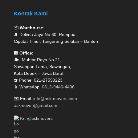
Kontak Kami
📦
Warehouse:
Jl. Delima Jaya No.60, Rempoa,
Ciputat Timur, Tangerang Selatan – Banten
🏢
Office:
Jln. Muhtar Raya No.21,
Sawangan Lama, Sawangan,
Kota Depok – Jawa Barat
☎️ Phone: 021-27599223
📱 WhatsApp:
0812-9446-4406
✉️ Email:
info@ask-movers.com
askmover@gmail.com
IG: @askmovers