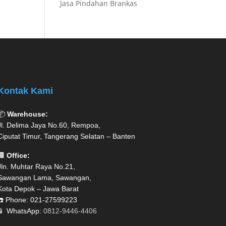
Jasa Pindahan Brankas
Kontak Kami
📦
Warehouse:
Jl. Delima Jaya No.60, Rempoa,
Ciputat Timur, Tangerang Selatan – Banten
🏢
Office:
Jln. Muhtar Raya No.21,
Sawangan Lama, Sawangan,
Kota Depok – Jawa Barat
☎️ Phone: 021-27599223
📱 WhatsApp:
0812-9446-4406