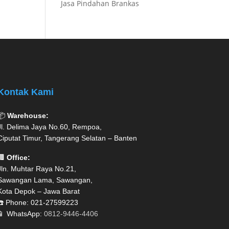
Jasa Pindahan Brankas
Kontak Kami
📦
Warehouse:
Jl. Delima Jaya No.60, Rempoa,
Ciputat Timur, Tangerang Selatan – Banten
🏢
Office:
Jln. Muhtar Raya No.21,
Sawangan Lama, Sawangan,
Kota Depok – Jawa Barat
☎️ Phone: 021-27599223
📱 WhatsApp:
0812-9446-4406