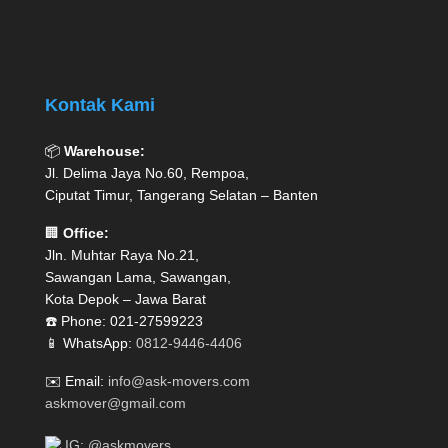
Kontak Kami
📦
Warehouse:
Jl. Delima Jaya No.60, Rempoa,
Ciputat Timur, Tangerang Selatan – Banten
🏢
Office:
Jln. Muhtar Raya No.21,
Sawangan Lama, Sawangan,
Kota Depok – Jawa Barat
☎️ Phone: 021-27599223
📱 WhatsApp:
0812-9446-4406
✉️ Email:
info@ask-movers.com
askmover@gmail.com
IG: @askmovers