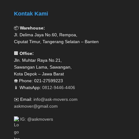
Kontak Kami
📦
Warehouse:
Jl. Delima Jaya No.60, Rempoa,
Ciputat Timur, Tangerang Selatan – Banten
🏢
Office:
Jln. Muhtar Raya No.21,
Sawangan Lama, Sawangan,
Kota Depok – Jawa Barat
☎️ Phone: 021-27599223
📱 WhatsApp:
0812-9446-4406
✉️ Email:
info@ask-movers.com
askmover@gmail.com
IG: @askmovers