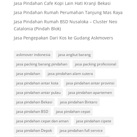
Jasa Pindahan Cafe Kopi Lain Hati Kranji Bekasi
Jasa Pindahan Rumah Perumahan Tanjung Mas Raya
Jasa Pindahan Rumah BSD Nusaloka – Cluster Neo
Catalonia (Pindah Blok)
Jasa Pengepakan Dari Kos ke Gudang Askmovers
askmover indonesia
jasa angkut barang
jasa packing barang pindahan
jasa packing profesional
jasa pindahan
jasa pindahan alam sutera
jasa pindahan antar kota
jasa pindahan antar provinsi
jasa pindahan antar pulau
jasa pindahan apartemen
jasa pindahan Bekasi
jasa pindahan Bintaro
jasa pindahan BSD
jasa pindahan cepat
jasa pindahan cepat dan aman
jasa pindahan cipete
jasa pindahan Depok
jasa pindahan full service