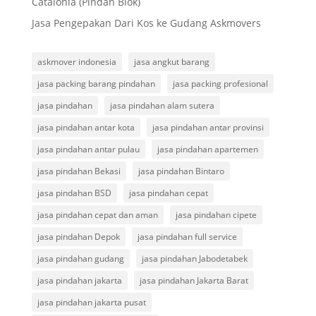
Catalonia (Pindah Blok)
Jasa Pengepakan Dari Kos ke Gudang Askmovers
askmover indonesia
jasa angkut barang
jasa packing barang pindahan
jasa packing profesional
jasa pindahan
jasa pindahan alam sutera
jasa pindahan antar kota
jasa pindahan antar provinsi
jasa pindahan antar pulau
jasa pindahan apartemen
jasa pindahan Bekasi
jasa pindahan Bintaro
jasa pindahan BSD
jasa pindahan cepat
jasa pindahan cepat dan aman
jasa pindahan cipete
jasa pindahan Depok
jasa pindahan full service
jasa pindahan gudang
jasa pindahan Jabodetabek
jasa pindahan jakarta
jasa pindahan Jakarta Barat
jasa pindahan jakarta pusat