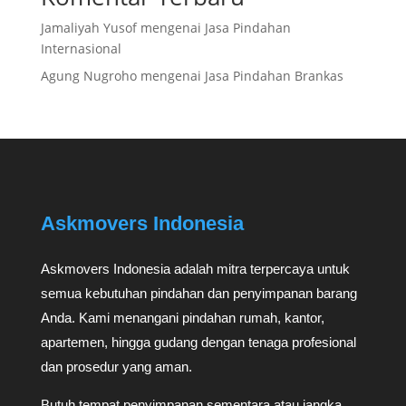
Jamaliyah Yusof
mengenai
Jasa Pindahan
Internasional
Agung Nugroho
mengenai
Jasa Pindahan Brankas
Askmovers Indonesia
Askmovers Indonesia adalah mitra terpercaya untuk
semua kebutuhan pindahan dan penyimpanan barang
Anda. Kami menangani pindahan rumah, kantor,
apartemen, hingga gudang dengan tenaga profesional
dan prosedur yang aman.
Butuh tempat penyimpanan sementara atau jangka