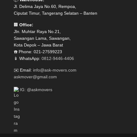
Jl. Delima Jaya No.60, Rempoa,
Ciputat Timur, Tangerang Selatan – Banten
🏢
Office:
Jln. Muhtar Raya No.21,
Sawangan Lama, Sawangan,
Kota Depok – Jawa Barat
☎️ Phone: 021-27599223
📱 WhatsApp:
0812-9446-4406
✉️ Email:
info@ask-movers.com
askmover@gmail.com
IG: @askmovers