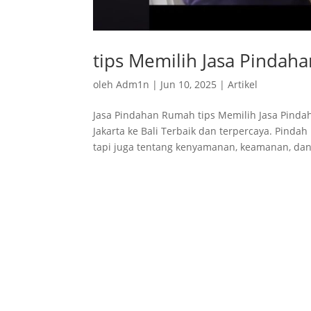
tips Memilih Jasa Pindaha
oleh
Adm1n
|
Jun 10, 2025
|
Artikel
Jasa Pindahan Rumah tips Memilih Jasa Pinda
Jakarta ke Bali Terbaik dan terpercaya. Pinda
tapi juga tentang kenyamanan, keamanan, dan.