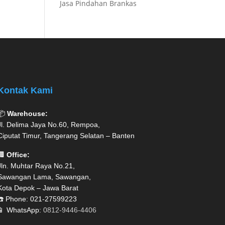
Jasa Pindahan Brankas
Kontak Kami
📦
Warehouse:
Jl. Delima Jaya No.60, Rempoa,
Ciputat Timur, Tangerang Selatan – Banten
🏢
Office:
Jln. Muhtar Raya No.21,
Sawangan Lama, Sawangan,
Kota Depok – Jawa Barat
☎️ Phone: 021-27599223
📱 WhatsApp:
0812-9446-4406