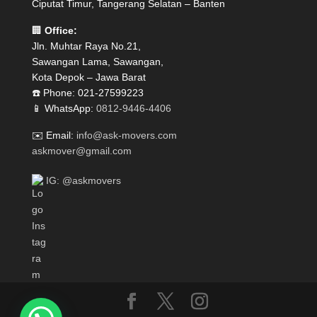
Ciputat Timur, Tangerang Selatan – Banten
🏢
Office:
Jln. Muhtar Raya No.21,
Sawangan Lama, Sawangan,
Kota Depok – Jawa Barat
☎️ Phone: 021-27599223
📱 WhatsApp:
0812-9446-4406
✉️ Email:
info@ask-movers.com
askmover@gmail.com
IG: @askmovers