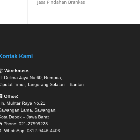
Jasa Pindahan Brankas
Kontak Kami
📦
Warehouse:
Jl. Delima Jaya No.60, Rempoa,
Ciputat Timur, Tangerang Selatan – Banten
🏢
Office:
Jln. Muhtar Raya No.21,
Sawangan Lama, Sawangan,
Kota Depok – Jawa Barat
☎️ Phone: 021-27599223
📱 WhatsApp:
0812-9446-4406