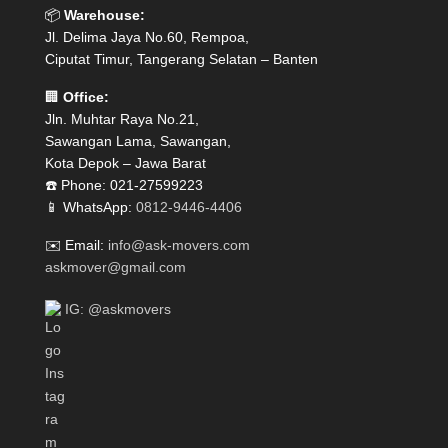
📦
Warehouse:
Jl. Delima Jaya No.60, Rempoa,
Ciputat Timur, Tangerang Selatan – Banten
🏢
Office:
Jln. Muhtar Raya No.21,
Sawangan Lama, Sawangan,
Kota Depok – Jawa Barat
☎️ Phone: 021-27599223
📱 WhatsApp:
0812-9446-4406
✉️ Email:
info@ask-movers.com
askmover@gmail.com
IG: @askmovers