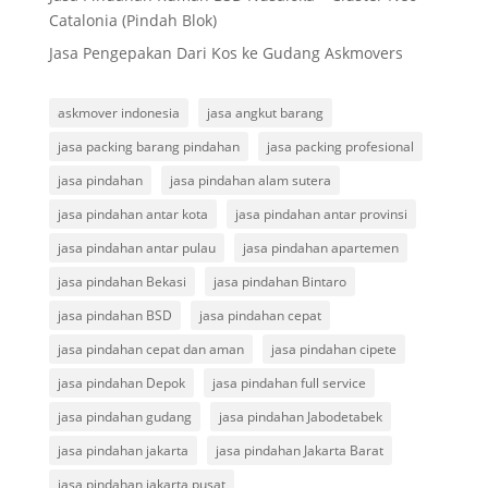
Catalonia (Pindah Blok)
Jasa Pengepakan Dari Kos ke Gudang Askmovers
askmover indonesia
jasa angkut barang
jasa packing barang pindahan
jasa packing profesional
jasa pindahan
jasa pindahan alam sutera
jasa pindahan antar kota
jasa pindahan antar provinsi
jasa pindahan antar pulau
jasa pindahan apartemen
jasa pindahan Bekasi
jasa pindahan Bintaro
jasa pindahan BSD
jasa pindahan cepat
jasa pindahan cepat dan aman
jasa pindahan cipete
jasa pindahan Depok
jasa pindahan full service
jasa pindahan gudang
jasa pindahan Jabodetabek
jasa pindahan jakarta
jasa pindahan Jakarta Barat
jasa pindahan jakarta pusat