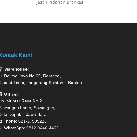
Jasa Pindahan Brankas
Kontak Kami
📦
Warehouse:
Jl. Delima Jaya No.60, Rempoa,
Ciputat Timur, Tangerang Selatan – Banten
🏢
Office:
Jln. Muhtar Raya No.21,
Sawangan Lama, Sawangan,
Kota Depok – Jawa Barat
☎️ Phone: 021-27599223
📱 WhatsApp:
0812-9446-4406