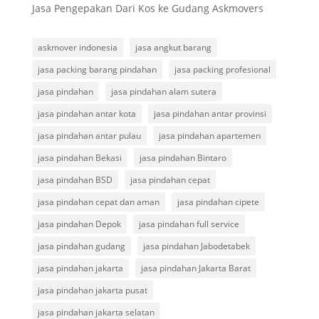
Jasa Pengepakan Dari Kos ke Gudang Askmovers
askmover indonesia
jasa angkut barang
jasa packing barang pindahan
jasa packing profesional
jasa pindahan
jasa pindahan alam sutera
jasa pindahan antar kota
jasa pindahan antar provinsi
jasa pindahan antar pulau
jasa pindahan apartemen
jasa pindahan Bekasi
jasa pindahan Bintaro
jasa pindahan BSD
jasa pindahan cepat
jasa pindahan cepat dan aman
jasa pindahan cipete
jasa pindahan Depok
jasa pindahan full service
jasa pindahan gudang
jasa pindahan Jabodetabek
jasa pindahan jakarta
jasa pindahan Jakarta Barat
jasa pindahan jakarta pusat
jasa pindahan jakarta selatan