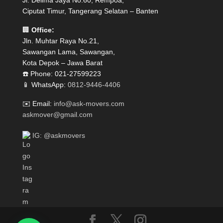
Jl. Delima Jaya No.60, Rempoa,
Ciputat Timur, Tangerang Selatan – Banten
🏢
Office:
Jln. Muhtar Raya No.21,
Sawangan Lama, Sawangan,
Kota Depok – Jawa Barat
☎️ Phone: 021-27599223
📱 WhatsApp:
0812-9446-4406
✉️ Email:
info@ask-movers.com
askmover@gmail.com
IG: @askmovers