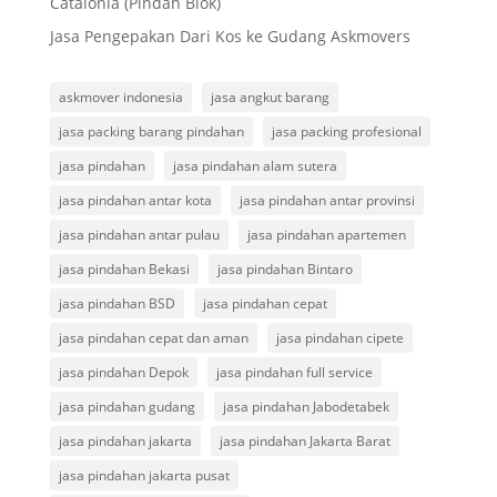
Catalonia (Pindah Blok)
Jasa Pengepakan Dari Kos ke Gudang Askmovers
askmover indonesia
jasa angkut barang
jasa packing barang pindahan
jasa packing profesional
jasa pindahan
jasa pindahan alam sutera
jasa pindahan antar kota
jasa pindahan antar provinsi
jasa pindahan antar pulau
jasa pindahan apartemen
jasa pindahan Bekasi
jasa pindahan Bintaro
jasa pindahan BSD
jasa pindahan cepat
jasa pindahan cepat dan aman
jasa pindahan cipete
jasa pindahan Depok
jasa pindahan full service
jasa pindahan gudang
jasa pindahan Jabodetabek
jasa pindahan jakarta
jasa pindahan Jakarta Barat
jasa pindahan jakarta pusat