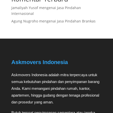
Jamaliyah Yusof
mengenai
Jasa Pindahan
Internasional
Agung Nugroho
mengenai
Jasa Pindahan Brankas
Askmovers Indonesia
Askmovers Indonesia adalah mitra terpercaya untuk
semua kebutuhan pindahan dan penyimpanan barang
Anda. Kami menangani pindahan rumah, kantor,
apartemen, hingga gudang dengan tenaga profesional
dan prosedur yang aman.
Butuh tempat penyimpanan sementara atau jangka