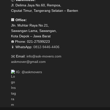
Jl. Delima Jaya No.60, Rempoa,
Ciputat Timur, Tangerang Selatan – Banten
🏢
Office:
Jln. Muhtar Raya No.21,
Sawangan Lama, Sawangan,
Kota Depok – Jawa Barat
☎️ Phone: 021-27599223
📱 WhatsApp:
0812-9446-4406
✉️ Email:
info@ask-movers.com
askmover@gmail.com
IG: @askmovers