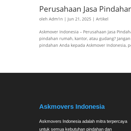
Perusahaan Jasa Pindaha
oleh
Adm1n
|
Jun 21, 2025
|
Artikel
Askmover Indonesia – Perusahaan Jasa Pinda
pindahan rumah, kantor, atau gudang? Janga
pindahan Anda kepada Askmover Indonesia, p
Askmovers Indonesia
Askmovers Indonesia adalah mitra terpercaya
untuk semua kebutuhan pindahan dan