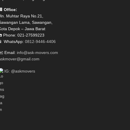
🏢
Office:
Jln. Muhtar Raya No.21,
Sawangan Lama, Sawangan,
Kota Depok – Jawa Barat
☎️ Phone: 021-27599223
📱 WhatsApp:
0812-9446-4406
✉️ Email:
info@ask-movers.com
askmover@gmail.com
IG: @askmovers