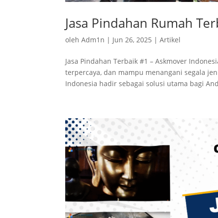
Jasa Pindahan Rumah Ter
oleh
Adm1n
|
Jun 26, 2025
|
Artikel
Jasa Pindahan Terbaik #1 – Askmover Indonesi
terpercaya, dan mampu menangani segala jeni
Indonesia hadir sebagai solusi utama bagi And