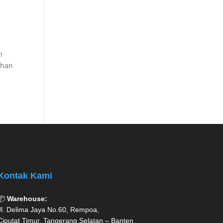
n
uhan
Kontak Kami
📦
Warehouse:
Jl. Delima Jaya No.60, Rempoa,
Ciputat Timur, Tangerang Selatan – Banten