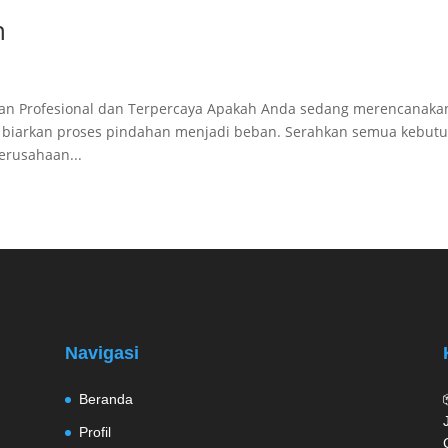
n
han Profesional dan Terpercaya Apakah Anda sedang merencanaka
n biarkan proses pindahan menjadi beban. Serahkan semua kebut
erusahaan...
Navigasi
Beranda
Profil