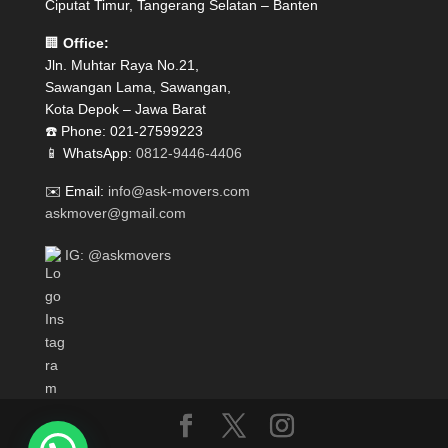
Ciputat Timur, Tangerang Selatan – Banten
🏢
Office:
Jln. Muhtar Raya No.21,
Sawangan Lama, Sawangan,
Kota Depok – Jawa Barat
☎️ Phone: 021-27599223
📱 WhatsApp:
0812-9446-4406
✉️ Email:
info@ask-movers.com
askmover@gmail.com
IG: @askmovers