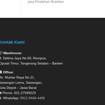
Jasa Pindahan Brankas
Kontak Kami
📦
Warehouse:
Jl. Delima Jaya No.60, Rempoa,
Ciputat Timur, Tangerang Selatan – Banten
🏢
Office:
Jln. Muhtar Raya No.21,
Sawangan Lama, Sawangan,
Kota Depok – Jawa Barat
☎️ Phone: 021-27599223
📱 WhatsApp:
0812-9446-4406