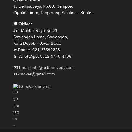
Jl. Delima Jaya No.60, Rempoa,
Ciputat Timur, Tangerang Selatan – Banten
🏢
Office:
Jln. Muhtar Raya No.21,
Sawangan Lama, Sawangan,
Kota Depok – Jawa Barat
☎️ Phone: 021-27599223
📱 WhatsApp:
0812-9446-4406
✉️ Email:
info@ask-movers.com
askmover@gmail.com
IG: @askmovers