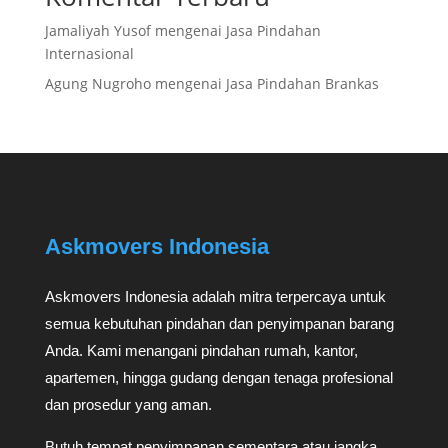
Jamaliyah Yusof
mengenai
Jasa Pindahan
Internasional
Agung Nugroho
mengenai
Jasa Pindahan Brankas
Askmovers Indonesia
Askmovers Indonesia adalah mitra terpercaya untuk
semua kebutuhan pindahan dan penyimpanan barang
Anda. Kami menangani pindahan rumah, kantor,
apartemen, hingga gudang dengan tenaga profesional
dan prosedur yang aman.
Butuh tempat penyimpanan sementara atau jangka