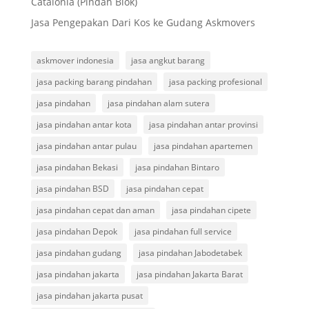
Catalonia (Pindah Blok)
Jasa Pengepakan Dari Kos ke Gudang Askmovers
askmover indonesia
jasa angkut barang
jasa packing barang pindahan
jasa packing profesional
jasa pindahan
jasa pindahan alam sutera
jasa pindahan antar kota
jasa pindahan antar provinsi
jasa pindahan antar pulau
jasa pindahan apartemen
jasa pindahan Bekasi
jasa pindahan Bintaro
jasa pindahan BSD
jasa pindahan cepat
jasa pindahan cepat dan aman
jasa pindahan cipete
jasa pindahan Depok
jasa pindahan full service
jasa pindahan gudang
jasa pindahan Jabodetabek
jasa pindahan jakarta
jasa pindahan Jakarta Barat
jasa pindahan jakarta pusat