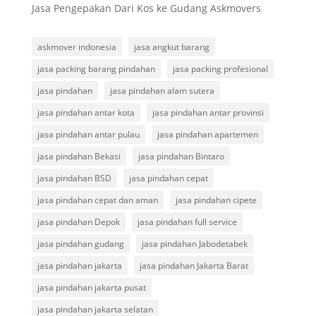
Jasa Pengepakan Dari Kos ke Gudang Askmovers
askmover indonesia
jasa angkut barang
jasa packing barang pindahan
jasa packing profesional
jasa pindahan
jasa pindahan alam sutera
jasa pindahan antar kota
jasa pindahan antar provinsi
jasa pindahan antar pulau
jasa pindahan apartemen
jasa pindahan Bekasi
jasa pindahan Bintaro
jasa pindahan BSD
jasa pindahan cepat
jasa pindahan cepat dan aman
jasa pindahan cipete
jasa pindahan Depok
jasa pindahan full service
jasa pindahan gudang
jasa pindahan Jabodetabek
jasa pindahan jakarta
jasa pindahan Jakarta Barat
jasa pindahan jakarta pusat
jasa pindahan jakarta selatan