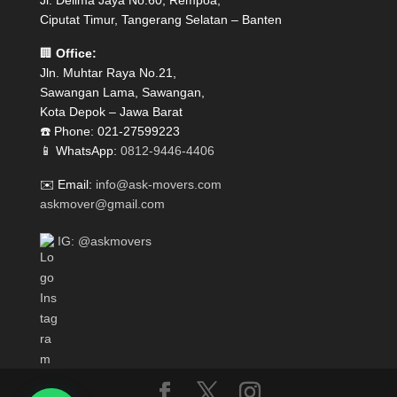
Jl. Delima Jaya No.60, Rempoa,
Ciputat Timur, Tangerang Selatan – Banten
🏢
Office:
Jln. Muhtar Raya No.21,
Sawangan Lama, Sawangan,
Kota Depok – Jawa Barat
☎️ Phone: 021-27599223
📱 WhatsApp:
0812-9446-4406
✉️ Email:
info@ask-movers.com
askmover@gmail.com
IG: @askmovers