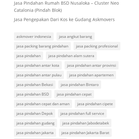
Jasa Pindahan Rumah BSD Nusaloka – Cluster Neo
Catalonia (Pindah Blok)
Jasa Pengepakan Dari Kos ke Gudang Askmovers
askmover indonesia
jasa angkut barang
jasa packing barang pindahan
jasa packing profesional
jasa pindahan
jasa pindahan alam sutera
jasa pindahan antar kota
jasa pindahan antar provinsi
jasa pindahan antar pulau
jasa pindahan apartemen
jasa pindahan Bekasi
jasa pindahan Bintaro
jasa pindahan BSD
jasa pindahan cepat
jasa pindahan cepat dan aman
jasa pindahan cipete
jasa pindahan Depok
jasa pindahan full service
jasa pindahan gudang
jasa pindahan Jabodetabek
jasa pindahan jakarta
jasa pindahan Jakarta Barat