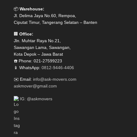
📦
Warehouse:
Jl. Delima Jaya No.60, Rempoa,
Ciputat Timur, Tangerang Selatan – Banten
🏢
Office:
Jln. Muhtar Raya No.21,
Sawangan Lama, Sawangan,
Kota Depok – Jawa Barat
☎️ Phone: 021-27599223
📱 WhatsApp:
0812-9446-4406
✉️ Email:
info@ask-movers.com
askmover@gmail.com
IG: @askmovers