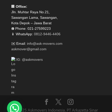
🏢
Office:
Jln. Muhtar Raya No.21,
Sawangan Lama, Sawangan,
Kota Depok – Jawa Barat
☎️ Phone: 021-27599223
📱 WhatsApp:
0812-9446-4406
✉️ Email:
info@ask-movers.com
askmover@gmail.com
IG: @askmovers
© 2025 Askmovers Indonesia. PT Arkazetta Sinar