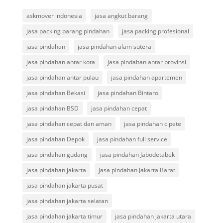
askmover indonesia
jasa angkut barang
jasa packing barang pindahan
jasa packing profesional
jasa pindahan
jasa pindahan alam sutera
jasa pindahan antar kota
jasa pindahan antar provinsi
jasa pindahan antar pulau
jasa pindahan apartemen
jasa pindahan Bekasi
jasa pindahan Bintaro
jasa pindahan BSD
jasa pindahan cepat
jasa pindahan cepat dan aman
jasa pindahan cipete
jasa pindahan Depok
jasa pindahan full service
jasa pindahan gudang
jasa pindahan Jabodetabek
jasa pindahan jakarta
jasa pindahan Jakarta Barat
jasa pindahan jakarta pusat
jasa pindahan jakarta selatan
jasa pindahan jakarta timur
jasa pindahan jakarta utara