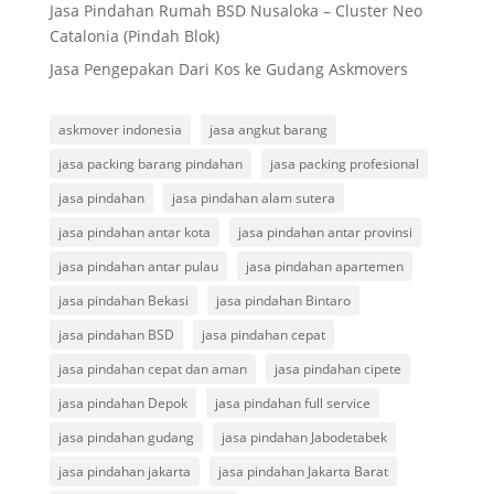
Jasa Pindahan Rumah BSD Nusaloka – Cluster Neo
Catalonia (Pindah Blok)
Jasa Pengepakan Dari Kos ke Gudang Askmovers
askmover indonesia
jasa angkut barang
jasa packing barang pindahan
jasa packing profesional
jasa pindahan
jasa pindahan alam sutera
jasa pindahan antar kota
jasa pindahan antar provinsi
jasa pindahan antar pulau
jasa pindahan apartemen
jasa pindahan Bekasi
jasa pindahan Bintaro
jasa pindahan BSD
jasa pindahan cepat
jasa pindahan cepat dan aman
jasa pindahan cipete
jasa pindahan Depok
jasa pindahan full service
jasa pindahan gudang
jasa pindahan Jabodetabek
jasa pindahan jakarta
jasa pindahan Jakarta Barat