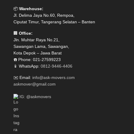
📦
Warehouse:
Jl. Delima Jaya No.60, Rempoa,
Ciputat Timur, Tangerang Selatan – Banten
🏢
Office:
Jln. Muhtar Raya No.21,
Sawangan Lama, Sawangan,
Kota Depok – Jawa Barat
☎️ Phone: 021-27599223
📱 WhatsApp:
0812-9446-4406
✉️ Email:
info@ask-movers.com
askmover@gmail.com
IG: @askmovers