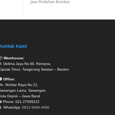
Jasa Pindahan Brankas
Kontak Kami
📦
Warehouse:
Jl. Delima Jaya No.60, Rempoa,
Ciputat Timur, Tangerang Selatan – Banten
🏢
Office:
Jln. Muhtar Raya No.21,
Sawangan Lama, Sawangan,
Kota Depok – Jawa Barat
☎️ Phone: 021-27599223
📱 WhatsApp:
0812-9446-4406