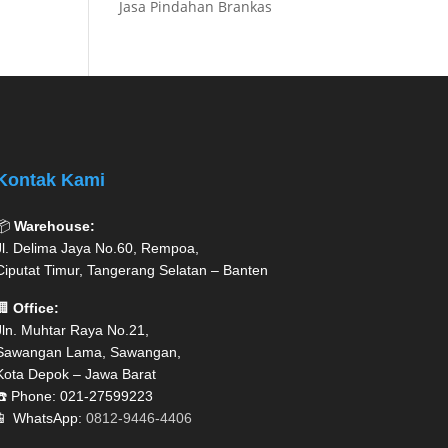
Jasa Pindahan Brankas
Kontak Kami
📦
Warehouse:
Jl. Delima Jaya No.60, Rempoa,
Ciputat Timur, Tangerang Selatan – Banten
🏢
Office:
Jln. Muhtar Raya No.21,
Sawangan Lama, Sawangan,
Kota Depok – Jawa Barat
☎️ Phone: 021-27599223
📱 WhatsApp:
0812-9446-4406