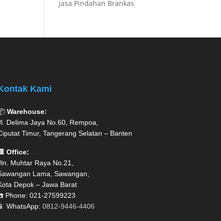
Jasa Pindahan Brankas
Kontak Kami
📦
Warehouse:
Jl. Delima Jaya No.60, Rempoa,
Ciputat Timur, Tangerang Selatan – Banten
🏢
Office:
Jln. Muhtar Raya No.21,
Sawangan Lama, Sawangan,
Kota Depok – Jawa Barat
☎️ Phone: 021-27599223
📱 WhatsApp:
0812-9446-4406