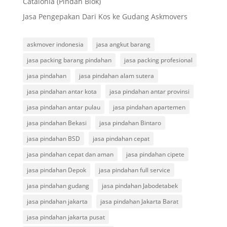
Catalonia (Pindah Blok)
Jasa Pengepakan Dari Kos ke Gudang Askmovers
askmover indonesia
jasa angkut barang
jasa packing barang pindahan
jasa packing profesional
jasa pindahan
jasa pindahan alam sutera
jasa pindahan antar kota
jasa pindahan antar provinsi
jasa pindahan antar pulau
jasa pindahan apartemen
jasa pindahan Bekasi
jasa pindahan Bintaro
jasa pindahan BSD
jasa pindahan cepat
jasa pindahan cepat dan aman
jasa pindahan cipete
jasa pindahan Depok
jasa pindahan full service
jasa pindahan gudang
jasa pindahan Jabodetabek
jasa pindahan jakarta
jasa pindahan Jakarta Barat
jasa pindahan jakarta pusat