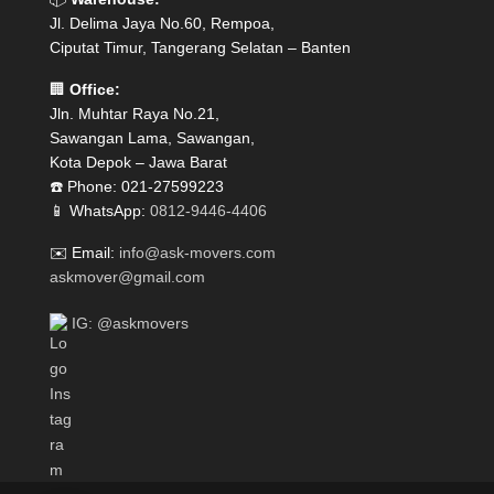
Jl. Delima Jaya No.60, Rempoa,
Ciputat Timur, Tangerang Selatan – Banten
🏢
Office:
Jln. Muhtar Raya No.21,
Sawangan Lama, Sawangan,
Kota Depok – Jawa Barat
☎️ Phone: 021-27599223
📱 WhatsApp:
0812-9446-4406
✉️ Email:
info@ask-movers.com
askmover@gmail.com
IG: @askmovers