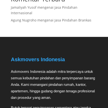
Jamaliyah Yusof
mengenai
Jasa Pindahan
Internasional
Agung Nugroho
mengenai
Jasa Pindahan Brankas
Askmovers Indonesia
Askmovers Indonesia adalah mitra terpercaya untuk
semua kebutuhan pindahan dan penyimpanan barang
Anda. Kami menangani pindahan rumah, kantor,
apartemen, hingga gudang dengan tenaga profesional
dan prosedur yang aman.
Butuh tempat penyimpanan sementara atau jangka