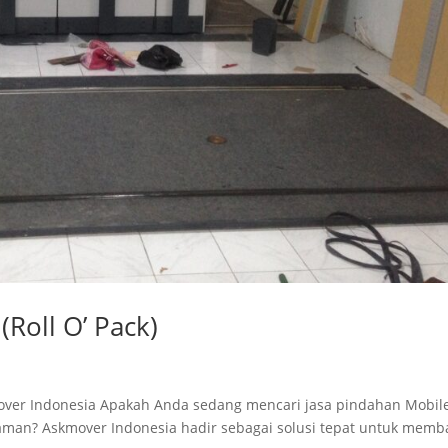
(Roll O’ Pack)
skmover Indonesia Apakah Anda sedang mencari jasa pindahan Mobil
dan aman? Askmover Indonesia hadir sebagai solusi tepat untuk mem