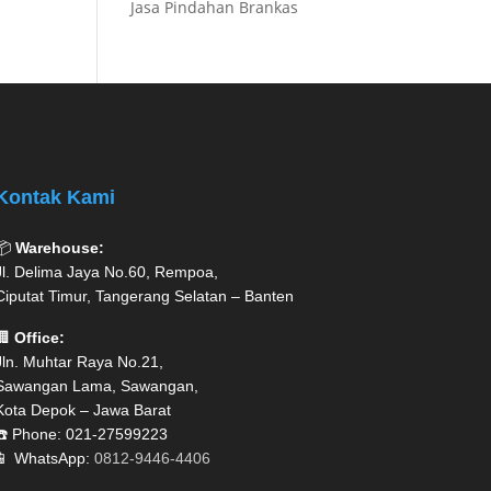
Jasa Pindahan Brankas
Kontak Kami
📦
Warehouse:
Jl. Delima Jaya No.60, Rempoa,
Ciputat Timur, Tangerang Selatan – Banten
🏢
Office:
Jln. Muhtar Raya No.21,
Sawangan Lama, Sawangan,
Kota Depok – Jawa Barat
☎️ Phone: 021-27599223
📱 WhatsApp:
0812-9446-4406