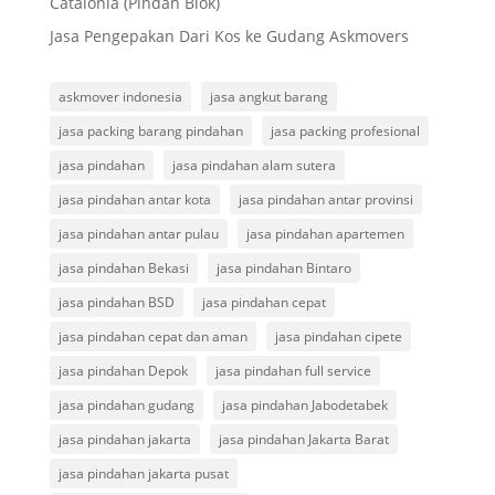
Catalonia (Pindah Blok)
Jasa Pengepakan Dari Kos ke Gudang Askmovers
askmover indonesia
jasa angkut barang
jasa packing barang pindahan
jasa packing profesional
jasa pindahan
jasa pindahan alam sutera
jasa pindahan antar kota
jasa pindahan antar provinsi
jasa pindahan antar pulau
jasa pindahan apartemen
jasa pindahan Bekasi
jasa pindahan Bintaro
jasa pindahan BSD
jasa pindahan cepat
jasa pindahan cepat dan aman
jasa pindahan cipete
jasa pindahan Depok
jasa pindahan full service
jasa pindahan gudang
jasa pindahan Jabodetabek
jasa pindahan jakarta
jasa pindahan Jakarta Barat
jasa pindahan jakarta pusat