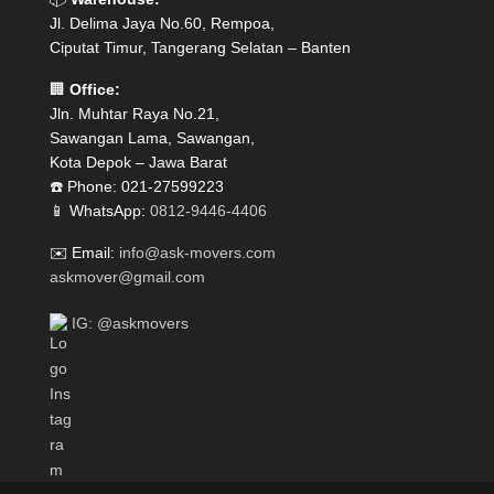
Jl. Delima Jaya No.60, Rempoa,
Ciputat Timur, Tangerang Selatan – Banten
🏢
Office:
Jln. Muhtar Raya No.21,
Sawangan Lama, Sawangan,
Kota Depok – Jawa Barat
☎️ Phone: 021-27599223
📱 WhatsApp:
0812-9446-4406
✉️ Email:
info@ask-movers.com
askmover@gmail.com
IG: @askmovers