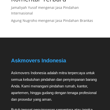
Jamaliyah Yusof
mengenai
Jasa Pindahan
Internasional
Agung Nugroho
mengenai
Jasa Pindahan Brankas
Askmovers Indonesia
Askmovers Indonesia adalah mitra terpercaya untuk
semua kebutuhan pindahan dan penyimpanan barang
Anda. Kami menangani pindahan rumah, kantor,
apartemen, hingga gudang dengan tenaga profesional
dan prosedur yang aman.
Butuh tempat penyimpanan sementara atau jangka