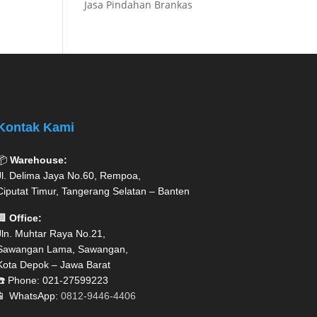
Jasa Pindahan Brankas
Kontak Kami
📦
Warehouse:
Jl. Delima Jaya No.60, Rempoa,
Ciputat Timur, Tangerang Selatan – Banten
🏢
Office:
Jln. Muhtar Raya No.21,
Sawangan Lama, Sawangan,
Kota Depok – Jawa Barat
☎️ Phone: 021-27599223
📱 WhatsApp:
0812-9446-4406