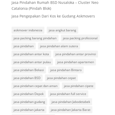
Jasa Pindahan Rumah BSD Nusaloka – Cluster Neo
Catalonia (Pindah Blok)
Jasa Pengepakan Dari Kos ke Gudang Askmovers
askmover indonesia
jasa angkut barang
jasa packing barang pindahan
jasa packing profesional
jasa pindahan
jasa pindahan alam sutera
jasa pindahan antar kota
jasa pindahan antar provinsi
jasa pindahan antar pulau
jasa pindahan apartemen
jasa pindahan Bekasi
jasa pindahan Bintaro
jasa pindahan BSD
jasa pindahan cepat
jasa pindahan cepat dan aman
jasa pindahan cipete
jasa pindahan Depok
jasa pindahan full service
jasa pindahan gudang
jasa pindahan Jabodetabek
jasa pindahan jakarta
jasa pindahan Jakarta Barat