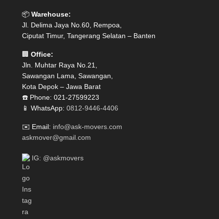
📦
Warehouse:
Jl. Delima Jaya No.60, Rempoa,
Ciputat Timur, Tangerang Selatan – Banten
🏢
Office:
Jln. Muhtar Raya No.21,
Sawangan Lama, Sawangan,
Kota Depok – Jawa Barat
☎️ Phone: 021-27599223
📱 WhatsApp:
0812-9446-4406
✉️ Email:
info@ask-movers.com
askmover@gmail.com
IG: @askmovers