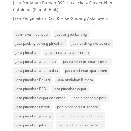
Jasa Pindahan Rumah BSD Nusaloka – Cluster Neo
Catalonia (Pindah Blok)
Jasa Pengepakan Dari Kos ke Gudang Askmovers
askmover indonesia
jasa angkut barang
jasa packing barang pindahan
jasa packing profesional
jasa pindahan
jasa pindahan alam sutera
jasa pindahan antar kota
jasa pindahan antar provinsi
jasa pindahan antar pulau
jasa pindahan apartemen
jasa pindahan Bekasi
jasa pindahan Bintaro
jasa pindahan BSD
jasa pindahan cepat
jasa pindahan cepat dan aman
jasa pindahan cipete
jasa pindahan Depok
jasa pindahan full service
jasa pindahan gudang
jasa pindahan Jabodetabek
jasa pindahan jakarta
jasa pindahan Jakarta Barat