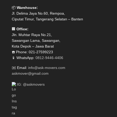
📦
Warehouse:
Jl. Delima Jaya No.60, Rempoa,
Ciputat Timur, Tangerang Selatan – Banten
🏢
Office:
Jln. Muhtar Raya No.21,
Sawangan Lama, Sawangan,
Kota Depok – Jawa Barat
☎️ Phone: 021-27599223
📱 WhatsApp:
0812-9446-4406
✉️ Email:
info@ask-movers.com
askmover@gmail.com
IG: @askmovers