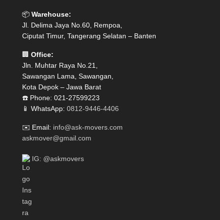
📦
Warehouse:
Jl. Delima Jaya No.60, Rempoa,
Ciputat Timur, Tangerang Selatan – Banten
🏢
Office:
Jln. Muhtar Raya No.21,
Sawangan Lama, Sawangan,
Kota Depok – Jawa Barat
☎️ Phone: 021-27599223
📱 WhatsApp:
0812-9446-4406
✉️ Email:
info@ask-movers.com
askmover@gmail.com
IG: @askmovers