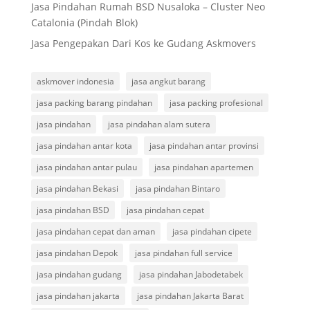
Jasa Pindahan Rumah BSD Nusaloka – Cluster Neo
Catalonia (Pindah Blok)
Jasa Pengepakan Dari Kos ke Gudang Askmovers
askmover indonesia
jasa angkut barang
jasa packing barang pindahan
jasa packing profesional
jasa pindahan
jasa pindahan alam sutera
jasa pindahan antar kota
jasa pindahan antar provinsi
jasa pindahan antar pulau
jasa pindahan apartemen
jasa pindahan Bekasi
jasa pindahan Bintaro
jasa pindahan BSD
jasa pindahan cepat
jasa pindahan cepat dan aman
jasa pindahan cipete
jasa pindahan Depok
jasa pindahan full service
jasa pindahan gudang
jasa pindahan Jabodetabek
jasa pindahan jakarta
jasa pindahan Jakarta Barat