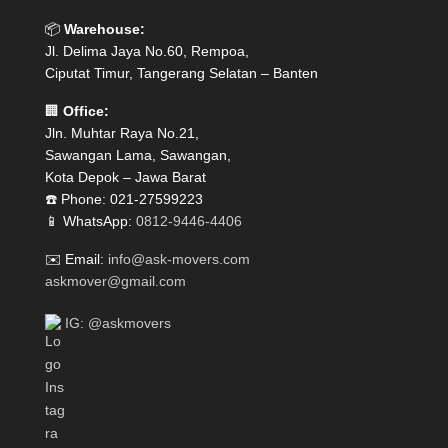
📦
Warehouse:
Jl. Delima Jaya No.60, Rempoa,
Ciputat Timur, Tangerang Selatan – Banten
🏢
Office:
Jln. Muhtar Raya No.21,
Sawangan Lama, Sawangan,
Kota Depok – Jawa Barat
☎️ Phone: 021-27599223
📱 WhatsApp:
0812-9446-4406
✉️ Email:
info@ask-movers.com
askmover@gmail.com
IG: @askmovers