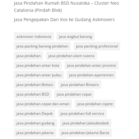
Jasa Pindahan Rumah BSD Nusaloka – Cluster Neo
Catalonia (Pindah Blok)
Jasa Pengepakan Dari Kos ke Gudang Askmovers
askmover indonesia
jasa angkut barang
jasa packing barang pindahan
jasa packing profesional
jasa pindahan
jasa pindahan alam sutera
jasa pindahan antar kota
jasa pindahan antar provinsi
jasa pindahan antar pulau
jasa pindahan apartemen
jasa pindahan Bekasi
jasa pindahan Bintaro
jasa pindahan BSD
jasa pindahan cepat
jasa pindahan cepat dan aman
jasa pindahan cipete
jasa pindahan Depok
jasa pindahan full service
jasa pindahan gudang
jasa pindahan Jabodetabek
jasa pindahan jakarta
jasa pindahan Jakarta Barat