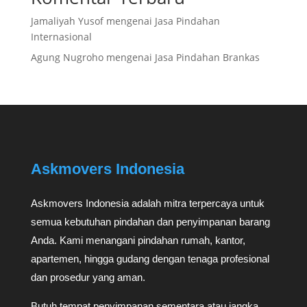
Jamaliyah Yusof
mengenai
Jasa Pindahan
Internasional
Agung Nugroho
mengenai
Jasa Pindahan Brankas
Askmovers Indonesia
Askmovers Indonesia adalah mitra terpercaya untuk
semua kebutuhan pindahan dan penyimpanan barang
Anda. Kami menangani pindahan rumah, kantor,
apartemen, hingga gudang dengan tenaga profesional
dan prosedur yang aman.
Butuh tempat penyimpanan sementara atau jangka