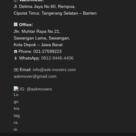
Jl. Delima Jaya No.60, Rempoa,
Ciputat Timur, Tangerang Selatan – Banten
🏢
Office:
Jln. Muhtar Raya No.21,
Sawangan Lama, Sawangan,
Kota Depok – Jawa Barat
☎️ Phone: 021-27599223
📱 WhatsApp:
0812-9446-4406
✉️ Email:
info@ask-movers.com
askmover@gmail.com
IG: @askmovers