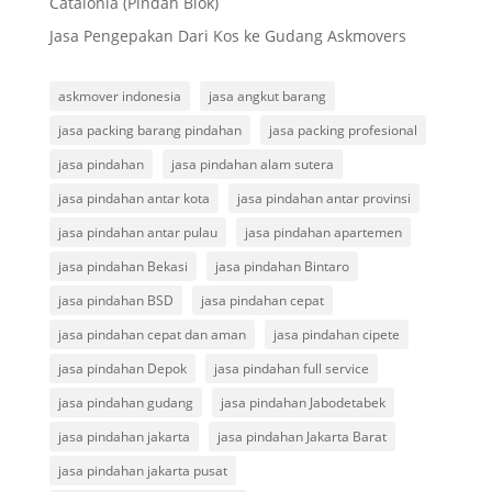
Catalonia (Pindah Blok)
Jasa Pengepakan Dari Kos ke Gudang Askmovers
askmover indonesia
jasa angkut barang
jasa packing barang pindahan
jasa packing profesional
jasa pindahan
jasa pindahan alam sutera
jasa pindahan antar kota
jasa pindahan antar provinsi
jasa pindahan antar pulau
jasa pindahan apartemen
jasa pindahan Bekasi
jasa pindahan Bintaro
jasa pindahan BSD
jasa pindahan cepat
jasa pindahan cepat dan aman
jasa pindahan cipete
jasa pindahan Depok
jasa pindahan full service
jasa pindahan gudang
jasa pindahan Jabodetabek
jasa pindahan jakarta
jasa pindahan Jakarta Barat
jasa pindahan jakarta pusat